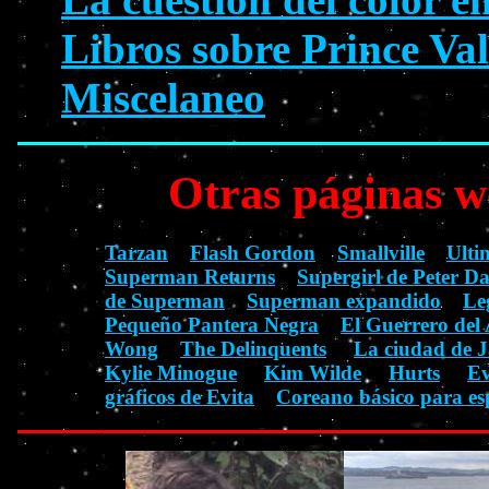
Libros sobre Prince Val
Miscelaneo
Otras páginas w
Tarzan
Flash Gordon
Smallville
Ulti
Superman Returns
Supergirl de Peter D
de Superman
Superman expandido
Le
Pequeño Pantera Negra
El Guerrero del 
Wong
The Delinquents
La ciudad de J
Kylie Minogue
Kim Wilde
Hurts
Ev
gráficos de Evita
Coreano básico para es