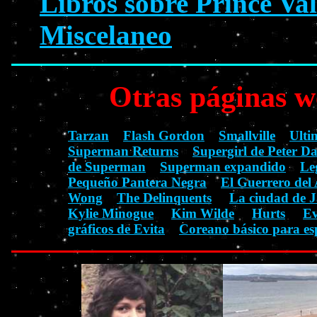
Libros sobre Prince Val
Miscelaneo
Otras páginas w
Tarzan
Flash Gordon
Smallville
Ulti
Superman Returns
Supergirl de Peter D
de Superman
Superman expandido
Le
Pequeño Pantera Negra
El Guerrero del 
Wong
The Delinquents
La ciudad de J
Kylie Minogue
Kim Wilde
Hurts
Ev
gráficos de Evita
Coreano básico para es