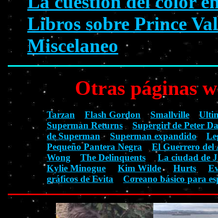
La cuestión del color e
Libros sobre Prince Val
Miscelaneo
Otras páginas w
Tarzan
Flash Gordon
Smallville
Ulti
Superman Returns
Supergirl de Peter D
de Superman
Superman expandido
Le
Pequeño Pantera Negra
El Guerrero del 
Wong
The Delinquents
La ciudad de J
Kylie Minogue
Kim Wilde
Hurts
Ev
gráficos de Evita
Coreano básico para es