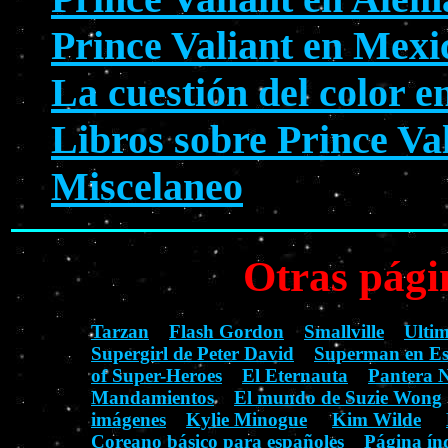
Prince Valiant en Mexi
La cuestión del color e
Libros sobre Prince Va
Miscelaneo
Otras pági
Tarzan
Flash Gordon
Smallville
Ulti
Supergirl de Peter David
Superman en E
of Super-Heroes
El Eternauta
Pantera 
Mandamientos
El mundo de Suzie Wong
imágenes
Kylie Minogue
Kim Wilde
Coreano básico para españoles
Página índ