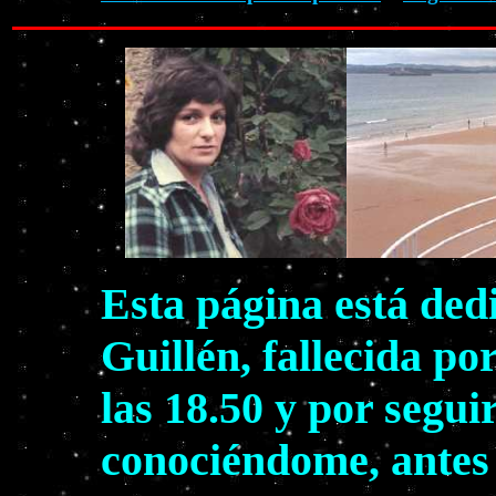
Esta página está ded
Guillén, fallecida po
las 18.50 y por segui
conociéndome, antes 