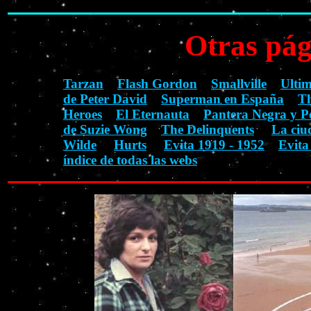
Otras pág
Tarzan
Flash Gordon
Smallville
Ulti
de Peter David
Superman en España
Th
Heroes
El Eternauta
Pantera Negra y P
de Suzie Wong
The Delinquents
La ciu
Wilde
Hurts
Evita 1919 - 1952
Evita
índice de todas las webs