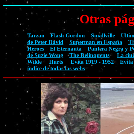
Otras pág
Tarzan
Flash Gordon
Smallville
Ulti
de Peter David
Superman en España
Th
Heroes
El Eternauta
Pantera Negra y P
de Suzie Wong
The Delinquents
La ciu
Wilde
Hurts
Evita 1919 - 1952
Evita
índice de todas las webs