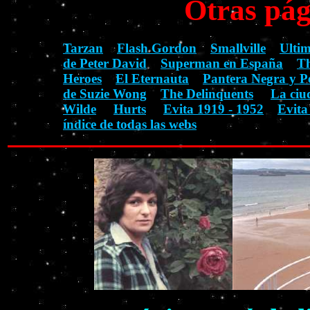
Otras pág
Tarzan
Flash Gordon
Smallville
Ulti
de Peter David
Superman en España
Th
Heroes
El Eternauta
Pantera Negra y P
de Suzie Wong
The Delinquents
La ciu
Wilde
Hurts
Evita 1919 - 1952
Evita
índice de todas las webs