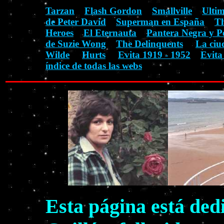
Tarzan
Flash Gordon
Smallville
Ulti
de Peter David
Superman en España
Th
Heroes
El Eternauta
Pantera Negra y P
de Suzie Wong
The Delinquents
La ciu
Wilde
Hurts
Evita 1919 - 1952
Evita
índice de todas las webs
Esta página está ded