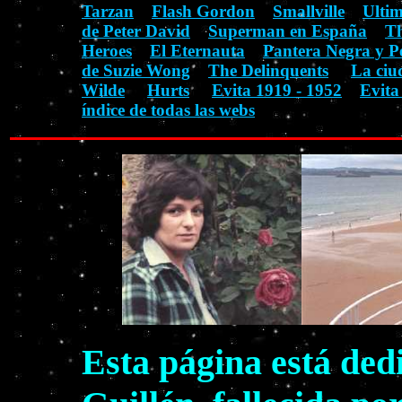
Tarzan
Flash Gordon
Smallville
Ulti
de Peter David
Superman en España
Th
Heroes
El Eternauta
Pantera Negra y P
de Suzie Wong
The Delinquents
La ciu
Wilde
Hurts
Evita 1919 - 1952
Evita
índice de todas las webs
Esta página está ded