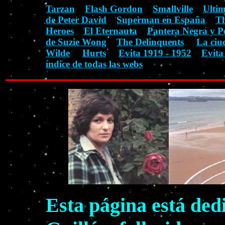
Tarzan
Flash Gordon
Smallville
Ulti
de Peter David
Superman en España
Th
Heroes
El Eternauta
Pantera Negra y P
de Suzie Wong
The Delinquents
La ciu
Wilde
Hurts
Evita 1919 - 1952
Evita
índice de todas las webs
Esta página está ded