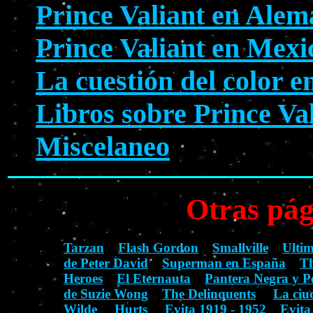
Prince Valiant en Alem
Prince Valiant en Mexi
La cuestión del color e
Libros sobre Prince Va
Miscelaneo
Otras pág
Tarzan
Flash Gordon
Smallville
Ulti
de Peter David
Superman en España
Th
Heroes
El Eternauta
Pantera Negra y P
de Suzie Wong
The Delinquents
La ciu
Wilde
Hurts
Evita 1919 - 1952
Evita