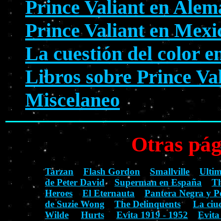
Prince Valiant en Alem
Prince Valiant en Mexi
La cuestión del color e
Libros sobre Prince Va
Miscelaneo
Otras pág
Tarzan
Flash Gordon
Smallville
Ulti
de Peter David
Superman en España
Th
Heroes
El Eternauta
Pantera Negra y P
de Suzie Wong
The Delinquents
La ciu
Wilde
Hurts
Evita 1919 - 1952
Evita