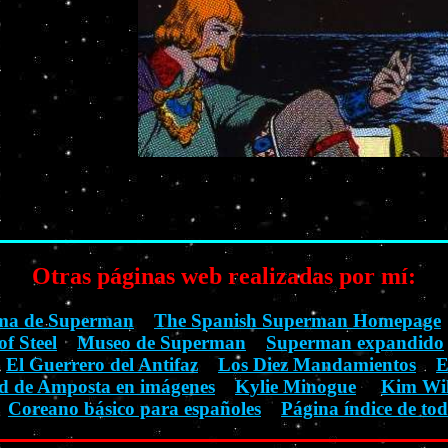
Otras páginas web realizadas por mí:
ima de Superman
The Spanish Superman Homepage
f Steel
Museo de Superman
Superman expandido
El Guerrero del Antifaz
Los Diez Mandamientos
E
d de Amposta en imágenes
Kylie Minogue
Kim Wi
Coreano básico para españoles
Página índice de tod