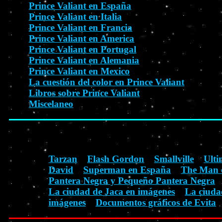
Prince Valiant en España
Prince Valiant en Italia
Prince Valiant en Francia
Prince Valiant en America
Prince Valiant en Portugal
Prince Valiant en Alemania
Prince Valiant en Mexico
La cuestión del color en Prince Valiant
Libros sobre Prince Valiant
Miscelaneo
Tarzan
Flash Gordon
Smallville
Ult
David
Superman en España
The Man o
Pantera Negra y Pequeño Pantera Negra
La ciudad de Jaca en imágenes
La ciuda
imágenes
Documentos gráficos de Evita