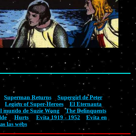
Superman Returns
Supergirl de Peter
Legion of Super-Heroes
El Eternauta
l mundo de Suzie Wong
The Delinquents
lde
Hurts
Evita 1919 - 1952
Evita en
as las webs