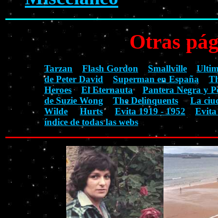
Otras pág
Tarzan
Flash Gordon
Smallville
Ulti
de Peter David
Superman en España
Th
Heroes
El Eternauta
Pantera Negra y P
de Suzie Wong
The Delinquents
La ciu
Wilde
Hurts
Evita 1919 - 1952
Evita
índice de todas las webs