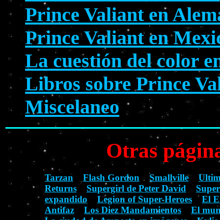
Prince Valiant en Alem
Prince Valiant en Mexi
La cuestión del color e
Libros sobre Prince Va
Miscelaneo
Otras página
Tarzan
Flash Gordon
Smallville
Ulti
Returns
Supergirl de Peter David
Supe
expandido
Legion of Super-Heroes
El E
Antifaz
Los Diez Mandamientos
El mun