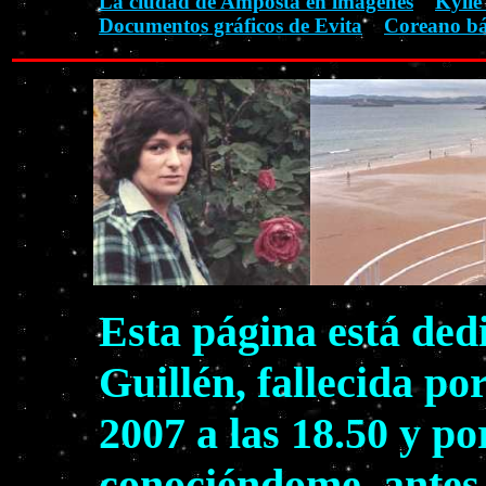
La ciudad de Amposta en imágenes
Kylie
Documentos gráficos de Evita
Coreano bá
Esta página está ded
Guillén, fallecida po
2007 a las 18.50 y po
conociéndome, antes